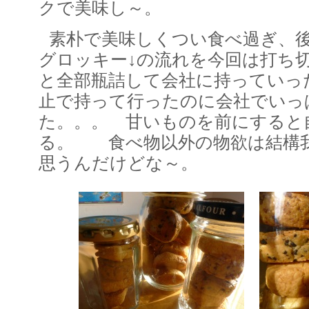
クで美味し～。
素朴で美味しくつい食べ過ぎ、
グロッキー↓の流れを今回は打ち切
と全部瓶詰して会社に持ってい
止で持って行ったのに会社でいっ
た。。。 甘いものを前にすると
る。 食べ物以外の物欲は結構
思うんだけどな～。