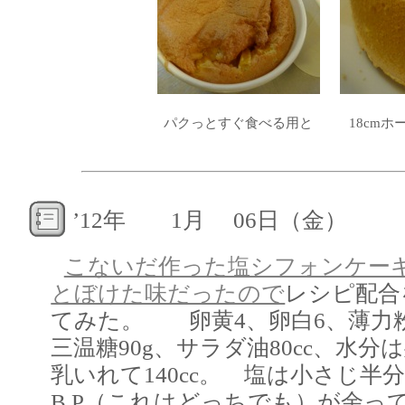
パクっとすぐ食べる用と
18cmホ
’12年 1月 06日（金）
こないだ作った塩シフォンケー
とぼけた味だったので
レシピ配合
てみた。 卵黄4、卵白6、薄力粉1
三温糖90g、サラダ油80cc、水分
乳いれて140cc。 塩は小さじ半
B.P（これはどっちでも）が余っ