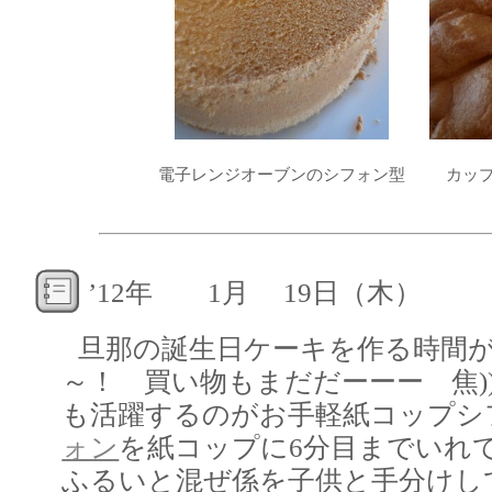
電子レンジオーブンのシフォン型
カッ
’12年 1月 19日（木）
旦那の誕生日ケーキを作る時間
～！ 買い物もまだだーーー 焦)
も活躍するのがお手軽紙コップシ
ォン
を紙コップに6分目までいれ
ふるいと混ぜ係を子供と手分けし