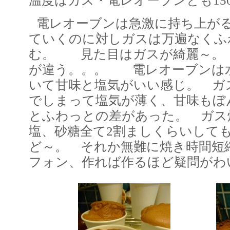
温度はガス・電レオーブンとも15
電レオーブンは急激に持ち上が
ていくのに対しガスは万遍なくふ
む。 見た目はガスが綺麗～。
が違う。。。 電レオーブンは
いて甘味と塩気がいい感じ。 ガ
でしまって塩気が薄く、甘味もぼ
とふわっとの差があった。 ガス
塩、砂糖全て2割ましくらいして
ど～。 それか無難に焼き時間短
フォン、作れば作るほど疑問がわ