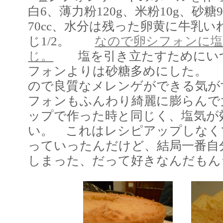
白6、薄力粉120g、米粉10g、砂糖
70cc、水分は残った卵黄に牛乳いれ
じ1/2。
なので卵シフォンに
じ。
塩を引き立たすためにい
フォンよりは砂糖多めにした。
ので良質なメレンゲができる気が
フォンもふんわり綺麗に膨らんで
ップで作った時と同じく、塩気が
い。 これはレシピアップしな
っていったんだけど、結局一番自
しまった、だって好きなんだもん