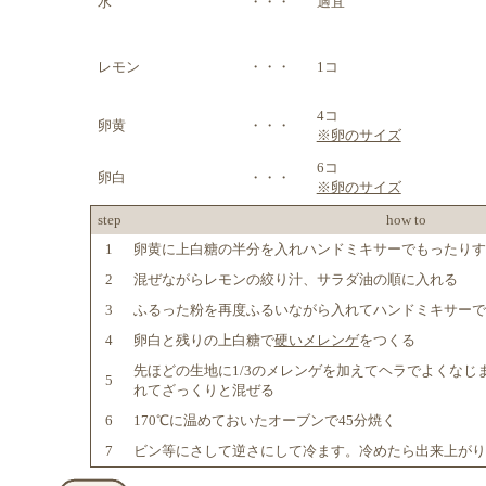
水
・・・
適宜
レモン
・・・
1コ
4コ
卵黄
・・・
※卵のサイズ
6コ
卵白
・・・
※卵のサイズ
step
how to
1
卵黄に上白糖の半分を入れハンドミキサーでもったりす
2
混ぜながらレモンの絞り汁、サラダ油の順に入れる
3
ふるった粉を再度ふるいながら入れてハンドミキサーで
4
卵白と残りの上白糖で
硬いメレンゲ
をつくる
先ほどの生地に1/3のメレンゲを加えてヘラでよくなじ
5
れてざっくりと混ぜる
6
170℃に温めておいたオーブンで45分焼く
7
ビン等にさして逆さにして冷ます。冷めたら出来上がり