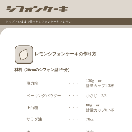
トップ
>
いままで作ったシフォンケーキ
> レモン
レモンシフォンケーキの作り方
材料（20cmのシフォン型1台分）
130g or
薄力粉
・・・
計量カップ1.3杯
ベーキングパウダー
・・・
小さじ 2/3
80g or
上白糖
・・・
計量カップ0.7杯
サラダ油
・・・
70cc