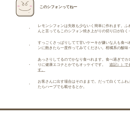
このシフォンってねー
レモンシフォンは失敗も少ないく簡単に作れます。ふ
・
んと言ってもこのシフォン焼き上がりの切り口が白く
すっごくさっぱりしてて甘いケーキが嫌いな人も食べ
・
ンに飽きたら一度作ってみてください。柑橘系の酸味
あっさりしてるのでかなり食べれます。食べ過ぎでカ
・
りに健康エコナとかでもオッケイです。
追記））で
す。
お客さんに出す場合はそのままで。だって白くてふわ
・
たらハーブでも載せるとか。