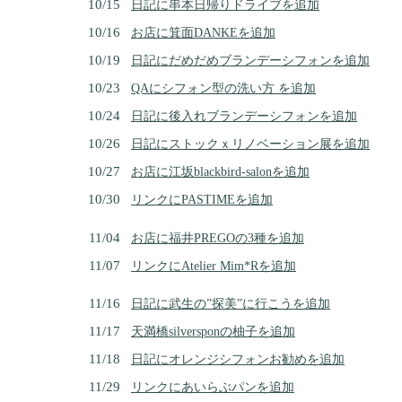
10/15
日記に串本日帰りドライブを追加
10/16
お店に箕面DANKEを追加
10/19
日記にだめだめブランデーシフォンを追加
10/23
QAにシフォン型の洗い方 を追加
10/24
日記に後入れブランデーシフォンを追加
10/26
日記にストックｘリノベーション展を追加
10/27
お店に江坂blackbird-salonを追加
10/30
リンクにPASTIMEを追加
11/04
お店に福井PREGOの3種を追加
11/07
リンクにAtelier Mim*Rを追加
11/16
日記に武生の”探美”に行こうを追加
11/17
天満橋silversponの柚子を追加
11/18
日記にオレンジシフォンお勧めを追加
11/29
リンクにあいらぶパンを追加