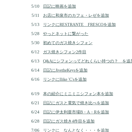
5/10
日記に映画を追加
5/11
お店に和泉市のカフェ・レゼを追加
5/13
リンクにRESTRANTE FRESCOを追加
5/28
やっとネットに繋がった
5/30
初めてのガス焼きシフォン
6/12
ガス焼きシフォン2作目
6/13
Q&Aにシフォンってどれくらい持つの？ を追
6/14
日記にJivetheKeysを追加
6/16
リンクにIlike 'C'sを追加
6/19
本の紹介にミニミニシフォン本を追加
6/21
日記にガスと電気で焼き比べを追加
6/24
日記に伊太利亜市場B・A・Rを追加
6/28
日記にガス焼き4作目を追加
7/06
リンクに なんとなく・・・を追加