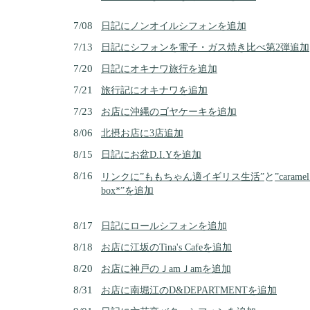
7/08
日記にノンオイルシフォンを追加
7/13
日記にシフォンを電子・ガス焼き比べ第2弾追加
7/20
日記にオキナワ旅行を追加
7/21
旅行記にオキナワを追加
7/23
お店に沖縄のゴヤケーキを追加
8/06
北摂お店に3店追加
8/15
日記にお盆D.I.Yを追加
8/16
と
リンクに”ももちゃん適イギリス生活”
”caram
box*”を追加
8/17
日記にロールシフォンを追加
8/18
お店に江坂のTina's Cafeを追加
8/20
お店に神戸のＪamＪamを追加
8/31
お店に南堀江のD&DEPARTMENTを追加