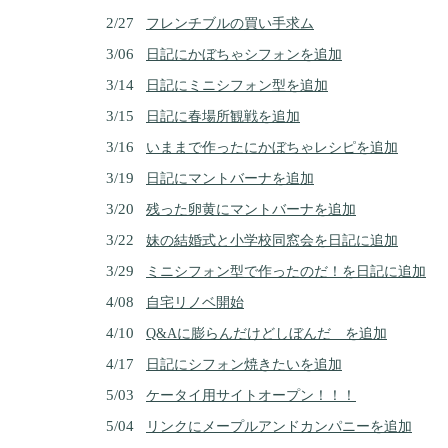
2/27
フレンチブルの買い手求ム
3/06
日記にかぼちゃシフォンを追加
3/14
日記にミニシフォン型を追加
3/15
日記に春場所観戦を追加
3/16
いままで作ったにかぼちゃレシピを追加
3/19
日記にマントバーナを追加
3/20
残った卵黄にマントバーナを追加
3/22
妹の結婚式と小学校同窓会を日記に追加
3/29
ミニシフォン型で作ったのだ！を日記に追加
4/08
自宅リノベ開始
4/10
Q&Aに膨らんだけどしぼんだ を追加
4/17
日記にシフォン焼きたいを追加
5/03
ケータイ用サイトオープン！！！
5/04
リンクにメープルアンドカンパニーを追加