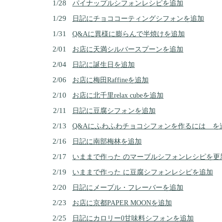
1/28
パイナップルシフォンレシピを追加
1/29
日記にチョココーティングシフォンを追加
1/31
Q&Aに異様に膨らんで半焼けを追加
2/01
お店に天満シルバースプーンを追加
2/04
日記に誕生日を追加
2/06
お店に梅田Raffineを追加
2/10
お店に北千里relax cubeを追加
2/11
日記に豆腐シフォンを追加
2/13
Q&Aにふわふわチョコシフォンを作るには を
2/16
日記に南部梅林を追加
2/17
いままで作った のマーブルシフォンレシピを更
2/19
いままで作った に豆腐シフォンレシピを追加
2/20
日記にメープル・フレーバーを追加
2/23
お店に京都PAPER MOONを追加
2/25
日記にカロリー0甘味料シフォンを追加