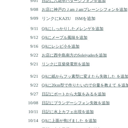
9/01
日記に六花亭バターシフォンを追加
9/08
お店に神戸のＪamＪamプレーンシフォンを追加
9/09
リンクにKAZU ISMを追加
9/11
QAにしっかりしたメレンゲを追加
9/12
QAにメープル風味を追加
9/16
QAにレシピ小を追加
9/22
お店に西中島南方のSoleiyadesを追加
9/21
リンクに豆柴発電所を追加
9/21
QAに紙からフッ素型に変えたら失敗した を追
9/22
QAに20cm型で作りたいので分量を教えて を追
9/27
日記にボートから大阪をみるを追加
10/08
日記にブランデーシフォン失敗を追加
10/11
日記に水上カフェ出現を追加
10/14
QAに上面が焦げました を追加